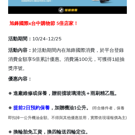
旭鋒國際x台中購物節 5倍店家！
活動期間：
10/24-12/25
活動內容：
於活動期間內在旭鋒國際消費，於平台登錄
消費金額享5倍累計優惠。消費滿100元，可獲得1組抽
獎序號。
優惠內容：
※ 進廠維修或保養，贈前擋玻璃清洗＋雨刷精乙瓶。
※
提前2日預約保養
，加贈機油1公升。
(符合條件者，保養
即扣掉一公升機油金額。不得與其他優惠並用，實際依現場報價為主)
※ 換輪胎免工資，換四輪送四輪定位。