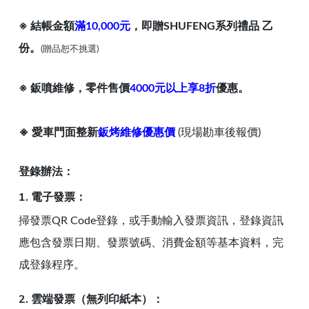
※ 結帳金額
滿10,000元
，即贈SHUFENG系列禮品 乙
份。
(贈品恕不挑選)
※ 鈑噴維修，零件售價
4000元以上享8折
優惠。
※ 愛車門面整新
鈑烤維修優惠價
(現場勘車後報價)
登錄辦法：
1. 電子發票：
掃發票QR Code登錄，或手動輸入發票資訊，登錄資訊
應包含發票日期、發票號碼、消費金額等基本資料，完
成登錄程序。
2. 雲端發票（無列印紙本）：