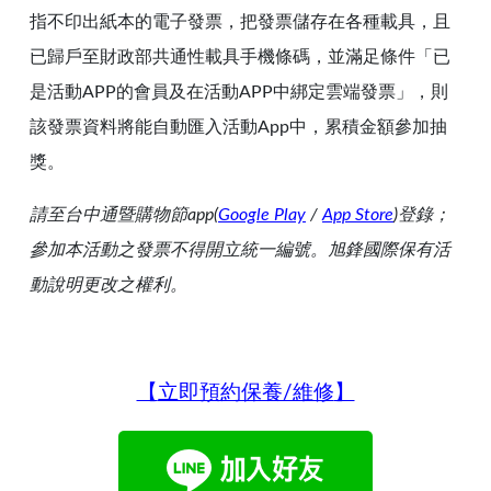
指不印出紙本的電子發票，把發票儲存在各種載具，且
已歸戶至財政部共通性載具手機條碼，並滿足條件「已
是活動APP的會員及在活動APP中綁定雲端發票」，則
該發票資料將能自動匯入活動App中，累積金額參加抽
獎。
請至台中通暨購物節app(
Google Play
/
App Store
)登錄；
參加本活動之發票不得開立統一編號。
旭鋒國際保有活
動說明更改之權利。
【
立即預約保養/維修
】