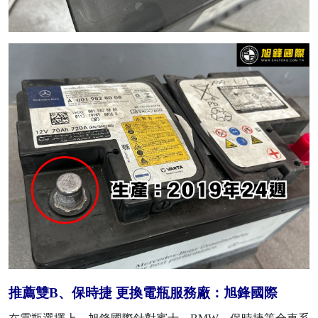
推薦雙B、保時捷 更換電瓶服務廠：旭鋒國際