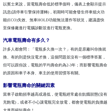
以賓士來說，當電瓶壽命低於標準值時，儀表上會顯示提示
訊息(請停車引擎保持運轉)，初期時可能會發生停車熄火功
能(ECO)失效、煞車HOLD功能無法運作等狀況，建議盡快
至保修廠進行電腦診斷並進行電瓶更換。
汽車電瓶壽命有多久？
許多人都會問：「電瓶多久換一次？」有的是原廠叫你換就
換、有的則是快沒電才換，這個問題並沒有一個標準答案，
但可以跟你說，電瓶的平均壽命約為2-3年；而影響電瓶壽命
的原因和車子本身、車主的使用習慣等有關。
影響電瓶壽命的關鍵因素
當車子啟動頻率越高或過低，使電瓶經常處在飢餓狀態(沒有
充飽電)，或者不小心讓電瓶完全放電，都會使電瓶的負擔越
大進而縮短壽命！