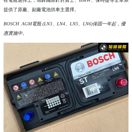
在電瓶選擇上，旭鋒國際針對賓士、BMW、保時捷等全車系
提供了原廠、副廠電池供車主選擇。
BOSCH AGM
電瓶 (LN3、LN4、LN5、LN6)保固一年起，優
惠實施中。