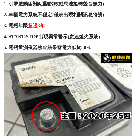
1. 引擎啟動困難(明顯的啟動馬達搖轉聲音無力)
2. 車輛電力系統不穩定(儀表出現相關訊息符號)
3. 電瓶年限
超過3年
4. START-STOP
出現異常警示(怠速熄火系統)
5. 電瓶量測儀器檢查結果蓄電力低於50%