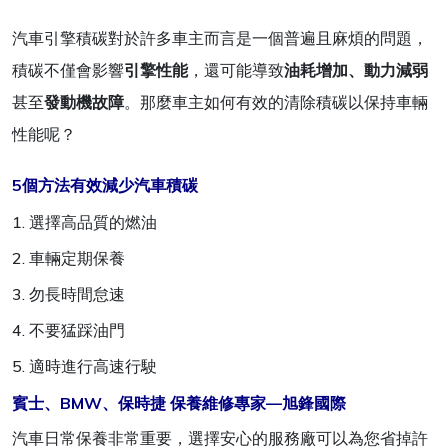
汽車引擎積碳對於許多車主而言是一個普遍且麻煩的問題，
積碳不僅會影響
引擎性能
，還可能導致
油耗增加、動力減弱
甚至
發動機故障
。那麼車主如何有效的清除積碳以保持車輛
性能呢？
5個方法有效減少汽車積碳
1. 選擇高品質的燃油
2. 車輛定期保養
3. 勿長時間怠速
4. 不要猛踩油門
5. 適時進行高速行駛
賓士、BMW、保時捷 保養維修專家—旭鋒國際
汽車日常保養非常重要，選擇安心的服務廠可以為您省掉許