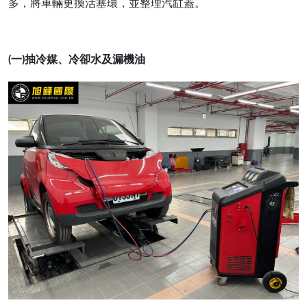
多，將車輛更換活塞環，並整理汽缸蓋。
(一)抽冷媒、冷卻水及漏機油