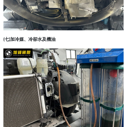
(七)加冷媒、冷卻水及機油