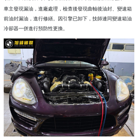
車主發現漏油，進廠處理，檢查後發現曲軸後油封、變速箱
前油封漏油，進行修繕。因引擎已卸下，技師連同變速箱油
冷卻器一併進行預防性更換。